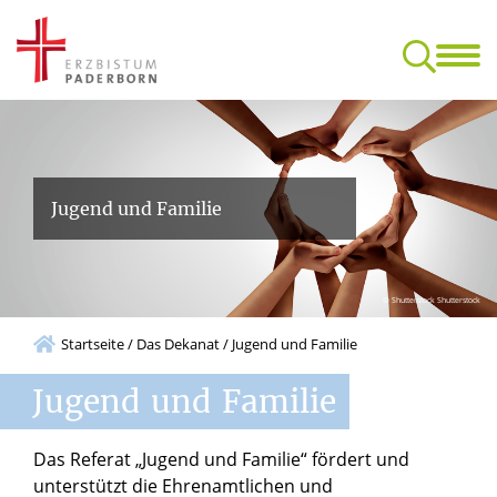
Das Dekanat
Aktuelles
Schwerpunkte
Service & Partner
d Gremien
sikalische Konzerte, Messen, Mitmachangebote
Jugend und Familie
© Shutterstock Shutterstock
Startseite
/
Das Dekanat
/
Jugend und Familie
Jugend
und
Familie
Das Referat „Jugend und Familie“ fördert und
unterstützt die Ehrenamtlichen und