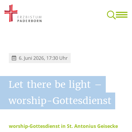
Das Dekanat
Aktuelles
Schwerpunkte
Service & Partner
d Gremien
sikalische Konzerte, Messen, Mitmachangebote
6. Juni 2026, 17:30 Uhr
Let
there
be
light
–
worship-Gottesdienst
worship-Gottesdienst in St. Antonius Geisecke